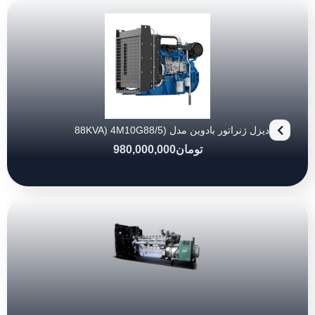
دیزل ژنراتور بادوین مدل (88KVA) 4M10G88/5
تومان
980,000,000