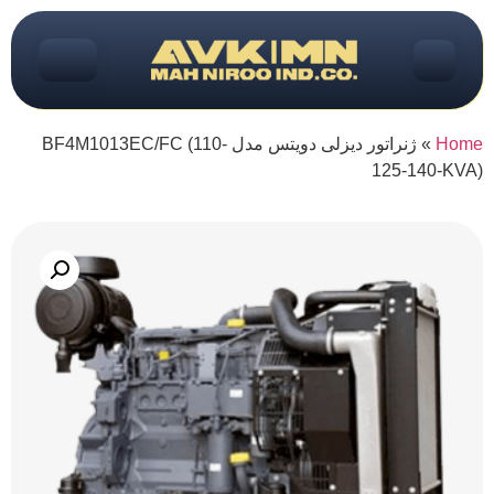
Home
»
ژنراتور دیزلی دویتس مدل BF4M1013EC/FC (110-
125-140-KVA)