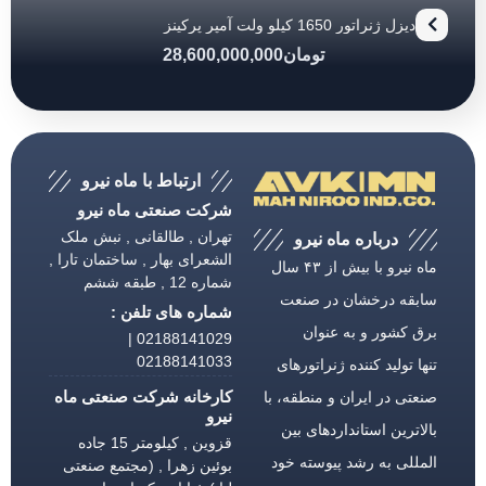
دیزل ژنراتور 1650 کیلو ولت آمپر پرکینز
تومان
28,600,000,000
ارتباط با ماه نیرو
شرکت صنعتی ماه نیرو
تهران , طالقانی , نبش ملک
درباره ماه نیرو
الشعرای بهار , ساختمان تارا ,
ماه نیرو با بیش از ۴۳ سال
شماره 12 , طبقه ششم
سابقه درخشان در صنعت
شماره های تلفن :
برق كشور و به عنوان
02188141029 |
02188141033
تنها تولید كننده ژنراتورهای
کارخانه شرکت صنعتی ماه
صنعتی در ایران و منطقه، با
نیرو
بالاترین استانداردهای بین
قزوین , کیلومتر 15 جاده
المللی به رشد پیوسته خود
بوئین زهرا , (مجتمع صنعتی