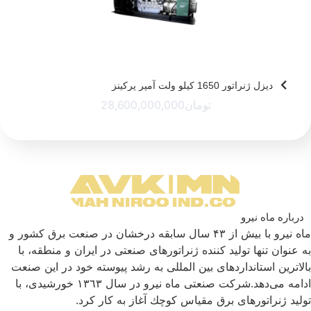
دیزل ژنراتور 1650 کیلو ولت آمپر پرکینز
تومان
28,600,000,000
درباره ماه نیرو
ماه نیرو با بیش از ۴۳ سال سابقه درخشان در صنعت برق كشور و
به عنوان تنها تولید كننده ژنراتورهای صنعتی در ایران و منطقه، با
بالاترین استانداردهای بین المللی به رشد پیوسته خود در این صنعت
ادامه می‌دهد.شركت صنعتی ماه نیرو در سال ١٣٦٣ خورشیدی، با
تولید ژنراتورهای برق مقیاس كوچك آغاز به كار كرد.