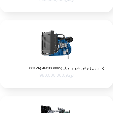
دیزل ژنراتور بادوین مدل (88KVA) 4M10G88/5
تومان
980,000,000