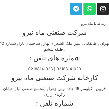
ارتباط با ماه نیرو
شرکت صنعتی ماه نیرو
تهران , طالقانی , نبش ملک الشعرای بهار , ساختمان تارا , شماره 12
, طبقه ششم
شماره های تلفن :
02188141029 | 02188141033
کارخانه شرکت صنعتی ماه نیرو
قزوین , کیلومتر 15 جاده بوئین زهرا , (مجتمع صنعتی لیا ) خیابان
زکریای رازی
شماره تلفن :