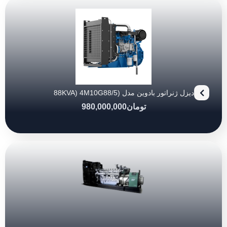
دیزل ژنراتور بادوین مدل (88KVA) 4M10G88/5
تومان
980,000,000