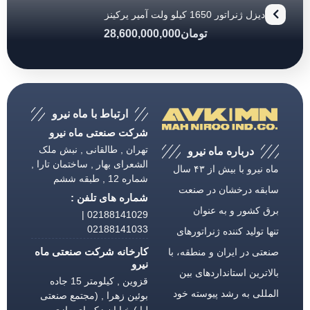
دیزل ژنراتور 1650 کیلو ولت آمپر پرکینز
تومان
28,600,000,000
ارتباط با ماه نیرو
شرکت صنعتی ماه نیرو
تهران , طالقانی , نبش ملک
درباره ماه نیرو
الشعرای بهار , ساختمان تارا ,
ماه نیرو با بیش از ۴۳ سال
شماره 12 , طبقه ششم
سابقه درخشان در صنعت
شماره های تلفن :
برق كشور و به عنوان
02188141029 |
02188141033
تنها تولید كننده ژنراتورهای
کارخانه شرکت صنعتی ماه
صنعتی در ایران و منطقه، با
نیرو
بالاترین استانداردهای بین
قزوین , کیلومتر 15 جاده
المللی به رشد پیوسته خود
بوئین زهرا , (مجتمع صنعتی