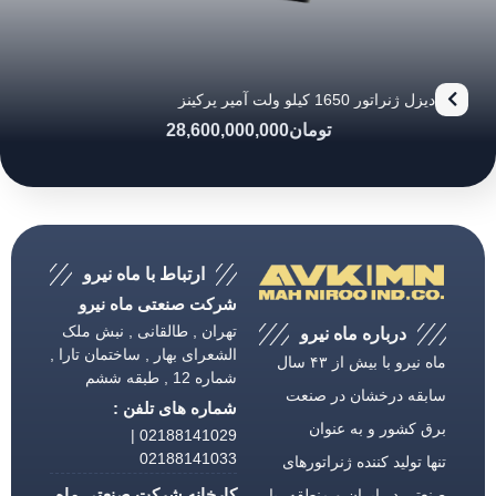
دیزل ژنراتور 1650 کیلو ولت آمپر پرکینز
تومان
28,600,000,000
ارتباط با ماه نیرو
شرکت صنعتی ماه نیرو
تهران , طالقانی , نبش ملک
درباره ماه نیرو
الشعرای بهار , ساختمان تارا ,
ماه نیرو با بیش از ۴۳ سال
شماره 12 , طبقه ششم
سابقه درخشان در صنعت
شماره های تلفن :
برق كشور و به عنوان
02188141029 |
02188141033
تنها تولید كننده ژنراتورهای
کارخانه شرکت صنعتی ماه
صنعتی در ایران و منطقه، با