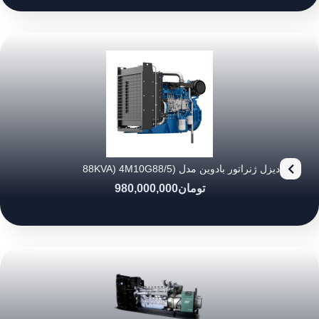
دیزل ژنراتور بادوین مدل (88KVA) 4M10G88/5
تومان
980,000,000