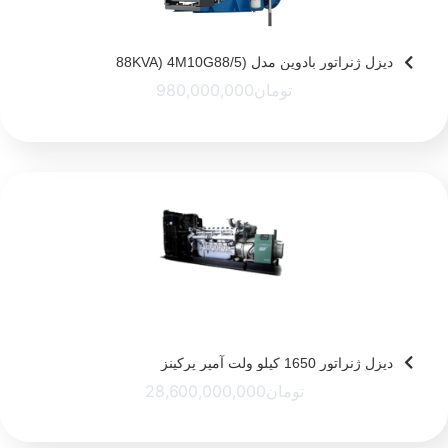
دیزل ژنراتور بادوین مدل (88KVA) 4M10G88/5
تومان
980,000,000
دیزل ژنراتور 1650 کیلو ولت آمپر پرکینز
تومان
28,600,000,000