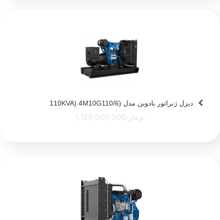
دیزل ژنراتور بادوین مدل (110KVA) 4M10G110/6
تومان
1,180,000,000