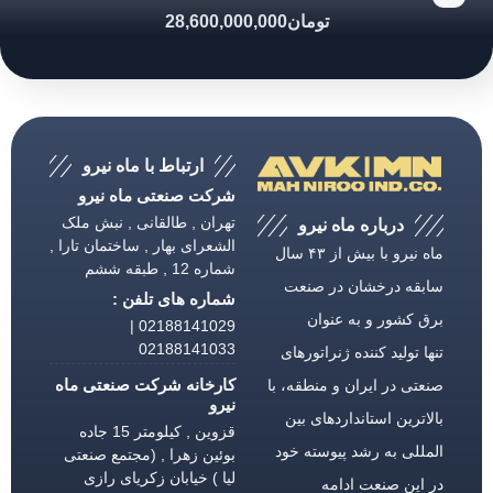
تومان
28,600,000,000
ارتباط با ماه نیرو
شرکت صنعتی ماه نیرو
تهران , طالقانی , نبش ملک
درباره ماه نیرو
الشعرای بهار , ساختمان تارا ,
ماه نیرو با بیش از ۴۳ سال
شماره 12 , طبقه ششم
سابقه درخشان در صنعت
شماره های تلفن :
برق كشور و به عنوان
02188141029 |
02188141033
تنها تولید كننده ژنراتورهای
کارخانه شرکت صنعتی ماه
صنعتی در ایران و منطقه، با
نیرو
بالاترین استانداردهای بین
قزوین , کیلومتر 15 جاده
المللی به رشد پیوسته خود
بوئین زهرا , (مجتمع صنعتی
لیا ) خیابان زکریای رازی
در این صنعت ادامه