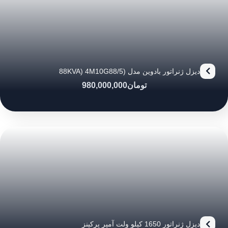
دیزل ژنراتور بادوین مدل (88KVA) 4M10G88/5
تومان
980,000,000
دیزل ژنراتور 1650 کیلو ولت آمپر پرکینز