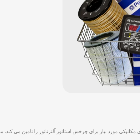
مکانیکی مورد نیاز برای چرخش استاتور آلترناتور را تامین می کند. م