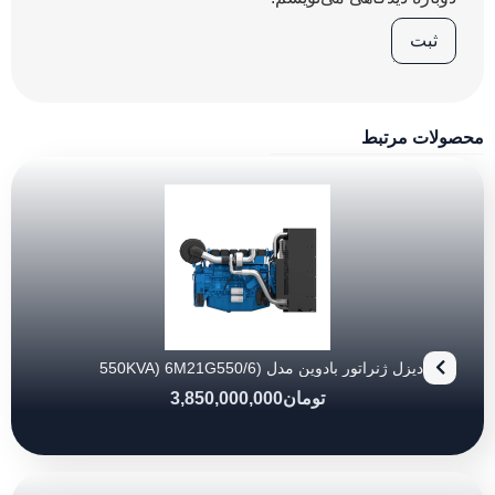
محصولات مرتبط
دیزل ژنراتور بادوین مدل (550KVA) 6M21G550/6
تومان
3,850,000,000