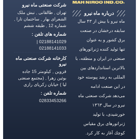
شرکت صنعتی ماه نیرو
تهران , طالقانی , نبش ملک
درباره ماه نیرو
الشعرای بهار , ساختمان تارا ,
ماه نیرو با بیش از ۴۳ سال
شماره 12 , طبقه ششم
سابقه درخشان در صنعت
شماره های تلفن :
برق كشور و به عنوان
02188141029 |
02188141033
تنها تولید كننده ژنراتورهای
کارخانه شرکت صنعتی ماه
صنعتی در ایران و منطقه، با
نیرو
بالاترین استانداردهای بین
قزوین , کیلومتر 15 جاده
المللی به رشد پیوسته خود
بوئین زهرا , (مجتمع صنعتی
لیا ) خیابان زکریای رازی
در این صنعت ادامه
شماره تلفن :
می‌دهد.شركت صنعتی ماه
02833453266
نیرو در سال ١٣٦٣
خورشیدی، با تولید
ژنراتورهای برق مقیاس
كوچك آغاز به كار كرد.