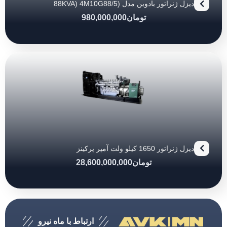
دیزل ژنراتور بادوین مدل (88KVA) 4M10G88/5
تومان
980,000,000
دیزل ژنراتور 1650 کیلو ولت آمپر پرکینز
تومان
28,600,000,000
ارتباط با ماه نیرو