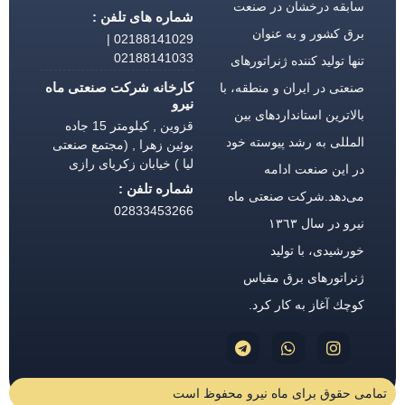
بقه درخشان در صنعت
شماره های تلفن :
ق كشور و به عنوان
02188141029 |
02188141033
ها تولید كننده ژنراتورهای
کارخانه شرکت صنعتی ماه
عتی در ایران و منطقه، با
نیرو
لاترین استانداردهای بین
قزوین , کیلومتر 15 جاده
مللی به رشد پیوسته خود
بوئین زهرا , (مجتمع صنعتی
لیا ) خیابان زکریای رازی
 این صنعت ادامه
شماره تلفن :
‌دهد.شركت صنعتی ماه
02833453266
نیرو در سال ١٣٦٣
رشیدی، با تولید
راتورهای برق مقیاس
چك آغاز به كار كرد.
حقوق برای ماه نیرو محفوظ است