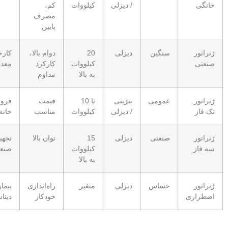
ی
/ دیزلی
کیلووات
کم،
مصرف
پایین
ور
سنگین
دیزلی
20
دوام بالا،
کارخانه،
ی
کیلووات
کارکرد
معدن
به بالا
مداوم
ور
عمومی
بنزینی
تا 10
قیمت
فروشگاه،
ز
/ دیزلی
کیلووات
مناسب
خانه
ور
صنعتی
دیزلی
15
توان بالا
تجهیزات
ز
کیلووات
صنعتی
به بالا
ور
حساس
دیزلی
متغیر
راه‌اندازی
بیمارستان،
اری
خودکار
دیتاسنتر